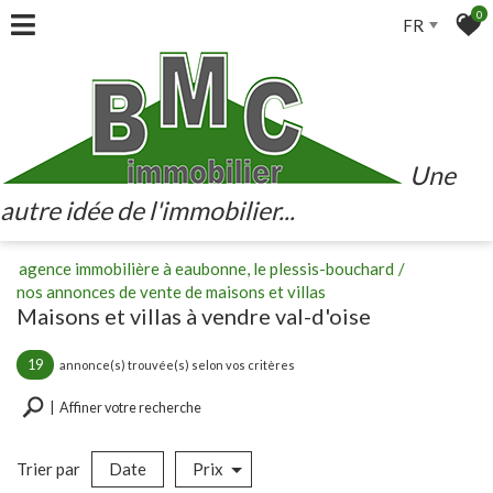
0
FR
Une
autre idée de l'immobilier...
agence immobilière à eaubonne, le plessis-bouchard
nos annonces de vente de maisons et villas
maisons et villas à vendre val-d'oise
19
annonce(s) trouvée(s) selon vos critères
Affiner votre recherche
Trier par
Date
Prix
Vente