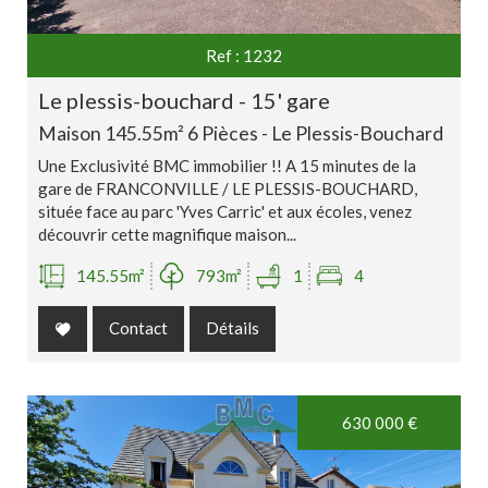
Ref : 1232
le plessis-bouchard - 15' gare
Maison 145.55m² 6 Pièces - Le Plessis-Bouchard
Une Exclusivité BMC immobilier !! A 15 minutes de la
gare de FRANCONVILLE / LE PLESSIS-BOUCHARD,
située face au parc 'Yves Carric' et aux écoles, venez
découvrir cette magnifique maison...
145.55m²
793m²
1
4
Contact
Détails
630 000
€