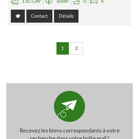
130.52m²
306m²
0
4
Contact
Détails
1
2
Recevez les biens correspondants à votre
recherche dans votre boîte mail !