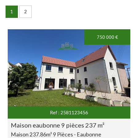
Maison
1
2
Localisation
750 000
€
Rechercher
>
+ de critères
5KM
10KM
25KM
Ref : 2581123456
maison eaubonne 9 pièces 237 m²
Critères supplémentaires
Maison 237.86m² 9 Pièces - Eaubonne