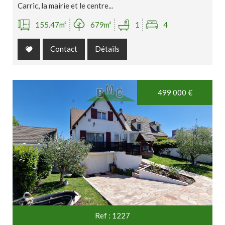
Carric, la mairie et le centre...
155.47m²
679m²
1
4
Contact
Détails
Exclusivité
499 000
€
Ref : 1227