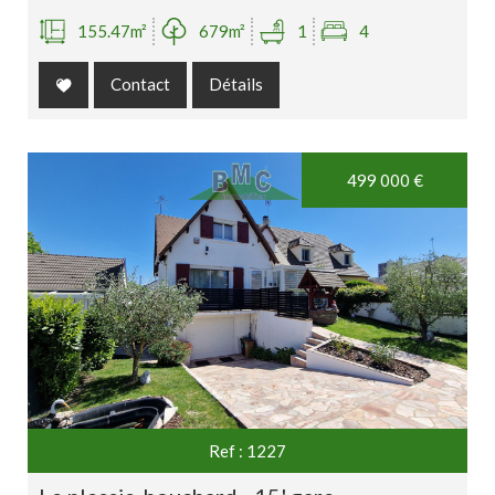
155.47m²
679m²
1
4
Contact
Détails
Exclusivité
499 000
€
Ref : 1227