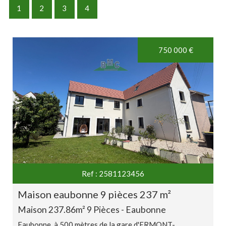
Type de bien
1
2
3
4
Localisation
750 000
€
Rechercher
>
+ de critères
5KM
10KM
25KM
Ref : 2581123456
maison eaubonne 9 pièces 237 m²
Critères supplémentaires
Maison 237.86m² 9 Pièces - Eaubonne
Piscine
Parking
Terrasse
Eaubonne, à 500 mètres de la gare d'ERMONT-