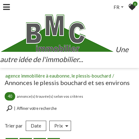
0
FR
Une
autre idée de l'immobilier...
agence immobilière à eaubonne, le plessis-bouchard
annonces le plessis bouchard et ses environs
40
annonce(s) trouvée(s) selon vos critères
Affiner votre recherche
Trier par
Date
Prix
Vente