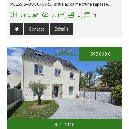
PLESSIS-BOUCHARD, situé au calme d'une impasse,...
144.03m²
771m²
1
4
Contact
Détails
595 000
€
Ref : 1110