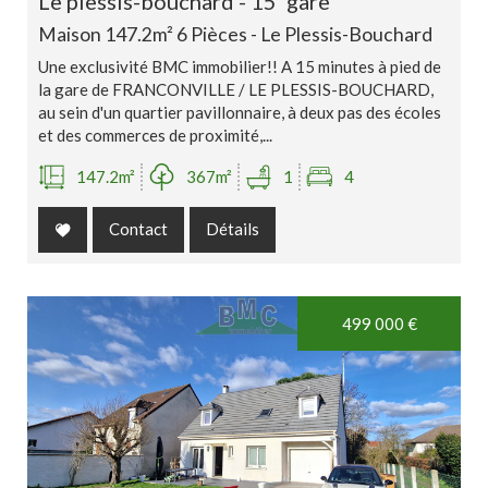
le plessis-bouchard - 15' gare
Maison 147.2m² 6 Pièces - Le Plessis-Bouchard
Une exclusivité BMC immobilier!! A 15 minutes à pied de
la gare de FRANCONVILLE / LE PLESSIS-BOUCHARD,
au sein d'un quartier pavillonnaire, à deux pas des écoles
et des commerces de proximité,...
147.2m²
367m²
1
4
Contact
Détails
Exclusivité
499 000
€