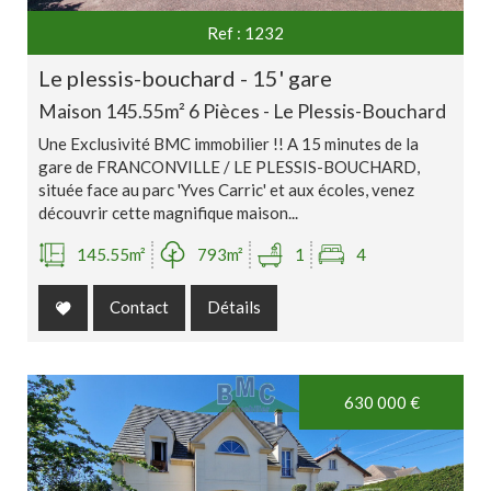
Ref : 1232
le plessis-bouchard - 15' gare
Maison 145.55m² 6 Pièces - Le Plessis-Bouchard
Une Exclusivité BMC immobilier !! A 15 minutes de la
gare de FRANCONVILLE / LE PLESSIS-BOUCHARD,
située face au parc 'Yves Carric' et aux écoles, venez
découvrir cette magnifique maison...
145.55m²
793m²
1
4
Contact
Détails
630 000
€