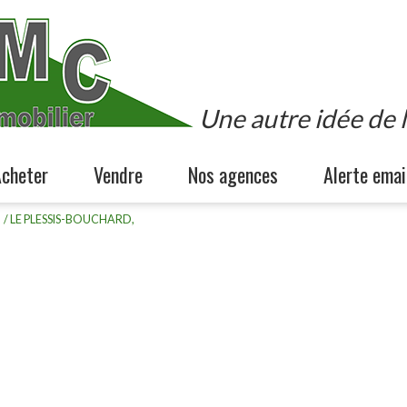
Une autre idée de l
acheter
vendre
nos agences
alerte emai
Maisons
Estimation
Qui sommes-nous ?
LE PLESSIS-BOUCHARD,
Appartements
Biens
Agence d'Ermont-Eaubonne
vendus
errains
Agence du Plessis-Bouchard
Commerces
Nos partenaires